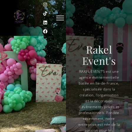
Rakel
Event's
Nos
RAKEL EVENT'S est une
services
agence évènementielle
basée en île-de-France,
spécialisée dans la
Chez RAKEL EVENTS,
création, l'organisation
nous proposons un
et la décoration
accompagnement
d'évènements privés et
personnalisé pour
professionnels. Fondée
donner vie à toutes vos
récemment, notre
envies
entreprise est née de la
passion pour les