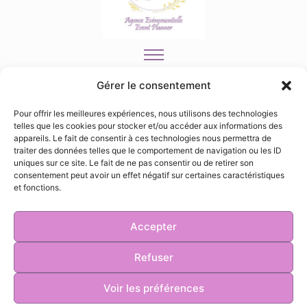
Gérer le consentement
Mentions légales
Pour offrir les meilleures expériences, nous utilisons des technologies
Politique de confidentialité
telles que les cookies pour stocker et/ou accéder aux informations des
appareils. Le fait de consentir à ces technologies nous permettra de
Politique relative aux cookies
traiter des données telles que le comportement de navigation ou les ID
uniques sur ce site. Le fait de ne pas consentir ou de retirer son
consentement peut avoir un effet négatif sur certaines caractéristiques
32 rue Victor Baloche 91320 Wissous
et fonctions.
Laissez nous un avis google
Accepter
Refuser
© 2024 Copyrights – Tous Droits Réservés
Voir les préférences
Créé par
LeReveDigital
pour
Rakel Event’s